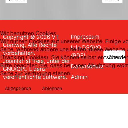
Wir benutzen Cookies
Impressum
Copyright © 2026 VT
Wir nutzen Cookies auf unserer Website. Einige vo
Contwig. Alle Rechte
Info DSGVO
Seite, während andere uns helfen, diese Website
vorbehalten.
Suchen
(PDF)
(Tracking Cookies). Sie können selbst entscheide
Joomla!
ist freie, unter der
Bitte beachten Sie, dass bei einer Ablehnung womö
Datenschutz
GNU/GPL-Lizenz
Seite zur Verfügung stehen.
veröffentlichte Software.
Admin
Akzeptieren
Ablehnen