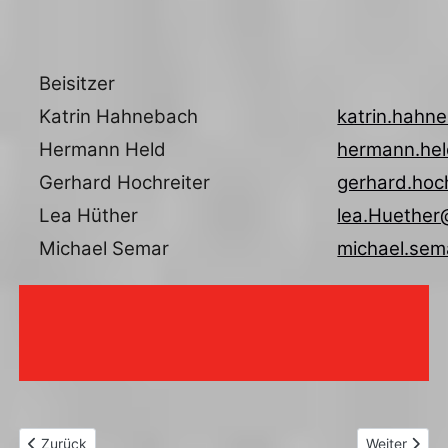
Beisitzer
Katrin Hahnebach
katrin.hahn
Hermann Held
hermann.he
Gerhard Hochreiter
gerhard.hoc
Lea Hüther
lea.Huether
Michael Semar
michael.sem
Vorheriger Beitrag: Mitgliedschaft
Nächster Bei
Zurück
Weiter