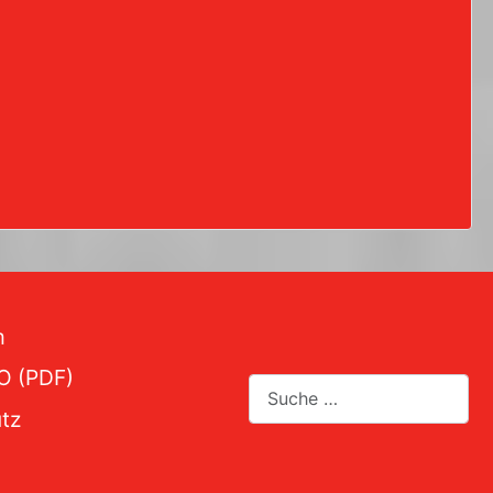
m
O (PDF)
Suchen
tz