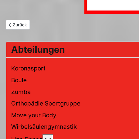
Vorheriger Beitrag: Orthopädie Sportgruppe
Zurück
Abteilungen
Koronasport
Boule
Zumba
Orthopädie Sportgruppe
Move your Body
Wirbelsäulengymnastik