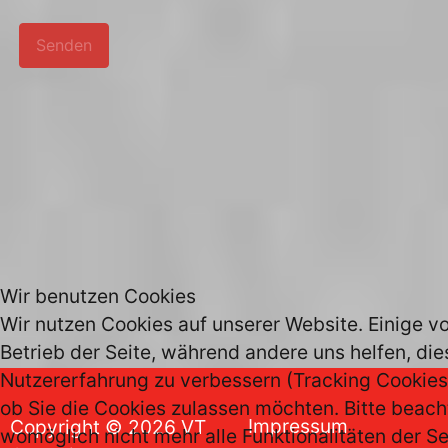
Senden
Wir benutzen Cookies
Wir nutzen Cookies auf unserer Website. Einige vo
Betrieb der Seite, während andere uns helfen, di
Nutzererfahrung zu verbessern (Tracking Cookies)
ob Sie die Cookies zulassen möchten. Bitte beach
Impressum
Copyright © 2026 VT
womöglich nicht mehr alle Funktionalitäten der Se